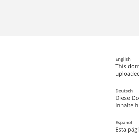
English
This dom
uploaded
Deutsch
Diese Do
Inhalte h
Español
Esta pág