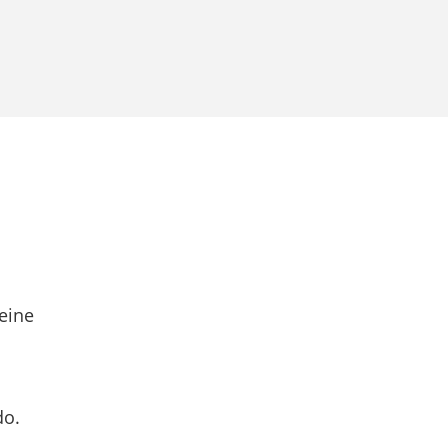
eine
do.